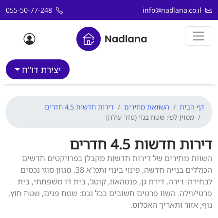
דלג לתוכן
055-50-77-248
info@nadlana.co.il
יצירת דו"ח
דף הבית
השוואת מחירים
דירות חדשות 4.5 חדרים
ממוין לפי: שטח בנוי (סדר עולה)
דירות חדשות 4.5 חדרים
השוות מחירים של דירות חדשות מקבלן בפרויקטים חדשים
הכוללים בנייה חדשה, פינוי בינוי ותמ"א 38. מגוון סוגי נכסים
לבחירה: דירה, דירת גן, פנטהאוז, קוטג', בית דו משפחתי, בית
פרטי/וילה. השוו פרטים חשובים בכל נכס: שטח פנים, שטח חוץ,
נוף, אזור ותאריך האכלוס.