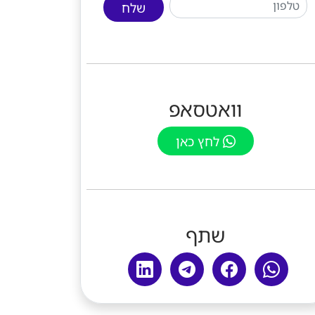
שלח
וואטסאפ
לחץ כאן
שתף