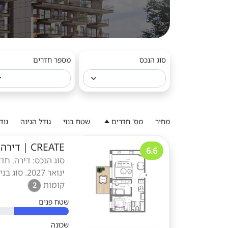
סוג הנכס
מספר חדרים
מחיר
מס' חדרים
שטח בנוי
גודל הגינה
גוד
CREATE
|
דירה 3 חדרים בבת י
6.6
ינואר 2027. סוג בנייה: פרויקט חדש - בנייה חדשה. שכונה: בית אליעזר. תאריך אכלוס: 01.27
קומות
2
שטח פנים
שכונה