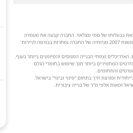
ברה לבניין בע"מ הוקמה בשנת 1977 ונמצאת בבעלותו של סמי מצלאוי. החברה קבעה את מעמדה
כאחת מחברות הבנייה והנדל"ן המובילות בישראל ומשנת 2007 מניותיה של החברה נסחרות בבורסה לניירות
אדריכלים וצוותי הבנייה המנוסים והמיומנים ביותר בענף.
רטים המחמירים ביותר תוך שימוש בחומרי הגלם
הפרטים והתחומים.
ייחודית ופורצת דרך בתחום "פינוי ובינוי" בישראל.
אל ומאות אלפי מ"ר של בנייה ציבורית.