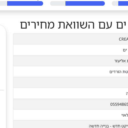
CRE
ים
 אליעזר
ת הורדים
ה
0559486
אוי
יקט חדש - בנייה חדשה