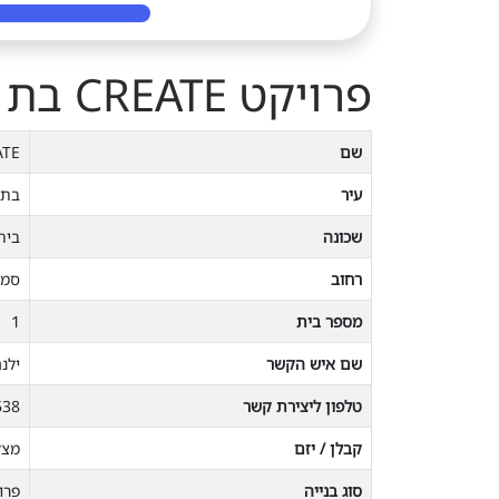
פרויקט CREATE בת ים עם השוואת מחירים
שם
ATE
עיר
בת 
שכונה
בית
רחוב
סמט
מספר בית
1
שם איש הקשר
ילנ
טלפון ליצירת קשר
538
קבלן / יזם
מצל
סוג בנייה
פרו