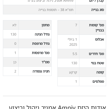
קבלן / יזם
Amniv אמניב ניהול וביצוע בע"מ
סוג בנייה
תמ"א 38 – תוספת בנייה
מס' קומות
7
מחסן
לא
בבניין
גודל הגינה
130
אכלוס
1 ביולי
גודל מרפסת
0
2025
מס' מרפסות
1
מס' חדרים
5.5
ממ"ד
כן
שטח בנוי
130
חניה צמודה
2
קומה
קרקע
מפלסים
1
אודות היזם Amniv אמניב ניהול וביצוע