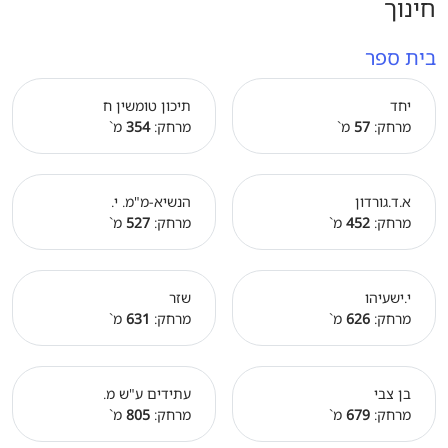
חינוך
בית ספר
יחד
תיכון טומשין ח
מרחק:
57
מ`
מרחק:
354
מ`
א.ד.גורדון
הנשיא-מ"מ. י.
מרחק:
452
מ`
מרחק:
527
מ`
י.ישעיהו
שזר
מרחק:
626
מ`
מרחק:
631
מ`
בן צבי
עתידים ע"ש מ.
מרחק:
679
מ`
מרחק:
805
מ`