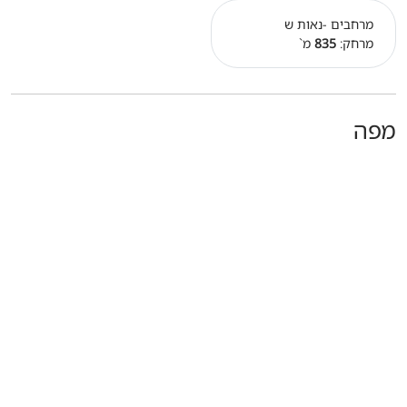
מרחבים -נאות ש
מרחק:
835
מ`
מפה