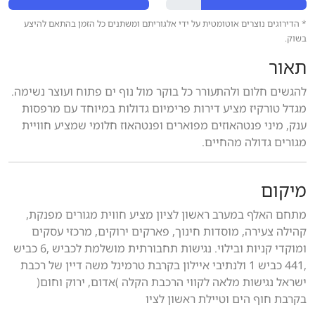
* הדירוגים נוצרים אוטומטית על ידי אלגוריתם ומשתנים כל הזמן בהתאם להיצע
בשוק.
תאור
להגשים חלום ולהתעורר כל בוקר מול נוף ים פתוח ועוצר נשימה.
מגדל טורקיז מציע דירות פרימיום גדולות במיוחד עם מרפסות
ענק, מיני פנטהאוזים מפוארים ופנטהאוז חלומי שמציע חוויית
מגורים גדולה מהחיים.
מיקום
מתחם האלף במערב ראשון לציון מציע חווית מגורים מפנקת,
קהילה צעירה, מוסדות חינוך, פארקים ירוקים, מרכזי עסקים
ומוקדי קניות ובילוי. נגישות תחבורתית מושלמת לכביש ,6 כביש
,441 כביש 1 ולנתיבי איילון בקרבת טרמינל משה דיין של רכבת
ישראל נגישות מלאה לקווי הרכבת הקלה )אדום, ירוק וחום(
בקרבת חוף הים וטיילת ראשון לציו