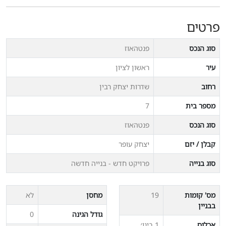
פרטים
סוג הנכס
פנטהאוז
עיר
ראשון לציון
רחוב
שדרות יצחק רבין
מספר בית
7
סוג הנכס
פנטהאוז
קבלן / יזם
יצחק עופר
סוג בנייה
פרויקט חדש - בנייה חדשה
מס' קומות
19
מחסן
לא
בבניין
גודל הגינה
0
אכלוס
1 בינו׳