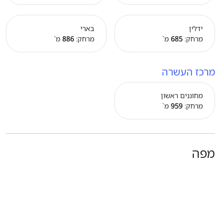
ידלין
בארי
מרחק:
685
מ`
מרחק:
886
מ`
מרכז העשרה
מחוננים ראשון
מרחק:
959
מ`
מפה