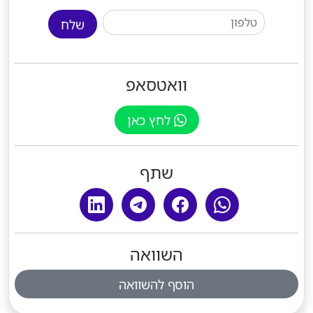
שלח
וואטסאפ
לחץ כאן
שתף
השוואה
הוסף להשוואה