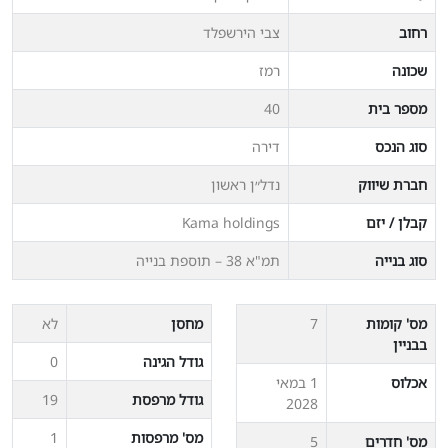
רחוב
צבי הירשפלד
שכונה
רמז
מספר בית
40
סוג הנכס
דירה
חברת שיווק
נדל״ן ראשון
קבלן / יזם
Kama holdings
סוג בנייה
תמ"א 38 – תוספת בנייה
מס' קומות
7
מחסן
לא
בבניין
גודל הגינה
0
אכלוס
1 במאי
גודל מרפסת
19
2028
מס' מרפסות
1
מס' חדרים
5