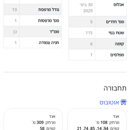
אכלוס
30 בינו׳
גודל מרפסת
13
2029
מס' מרפסות
1
מס' חדרים
5
ממ"ד
כן
שטח בנוי
115
חניה צמודה
1
קומה
6
מפלסים
1
תחבורה
אוטובוס
אגד
אגד
מרחק:
108
מ`
מרחק:
309
מ`
קווים:
94, 14, 85, 74, 21
קווים:
58