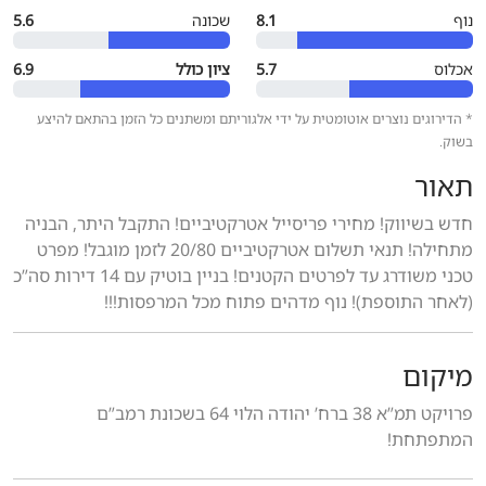
נוף
8.1
שכונה
5.6
אכלוס
5.7
ציון כולל
6.9
* הדירוגים נוצרים אוטומטית על ידי אלגוריתם ומשתנים כל הזמן בהתאם להיצע
בשוק.
תאור
חדש בשיווק! מחירי פריסייל אטרקטיביים! התקבל היתר, הבניה
מתחילה! תנאי תשלום אטרקטיביים 20/80 לזמן מוגבל! מפרט
טכני משודרג עד לפרטים הקטנים! בניין בוטיק עם 14 דירות סה”כ
(לאחר התוספת)! נוף מדהים פתוח מכל המרפסות!!!
מיקום
פרויקט תמ”א 38 ברח’ יהודה הלוי 64 בשכונת רמב”ם
המתפתחת!