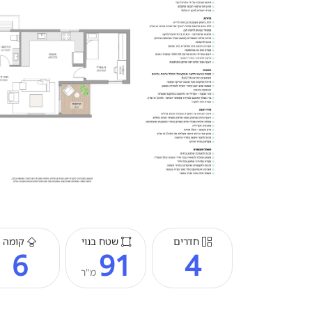
חדרים
שטח בנוי
קומה
6
91
4
מ"ר