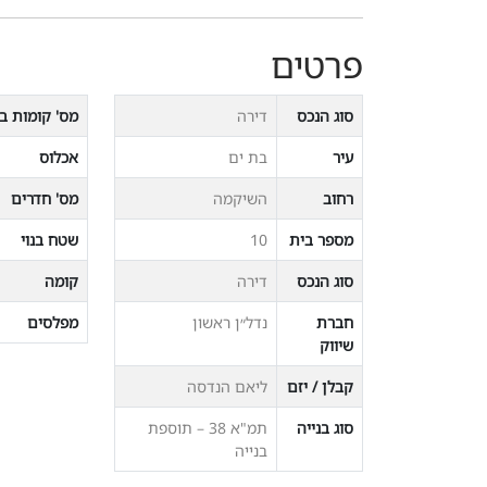
פרטים
סוג הנכס
דירה
מס' קומות בב
עיר
בת ים
אכלוס
רחוב
השיקמה
מס' חדרים
מספר בית
10
שטח בנוי
סוג הנכס
דירה
קומה
חברת
נדל״ן ראשון
מפלסים
שיווק
קבלן / יזם
ליאם הנדסה
סוג בנייה
תמ"א 38 – תוספת
בנייה