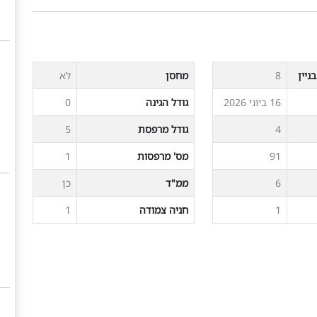
ניין
8
מחסן
לא
16 ביוני 2026
גודל הגינה
0
4
גודל מרפסת
5
91
מס' מרפסות
1
6
ממ"ד
כן
1
חניה צמודה
1