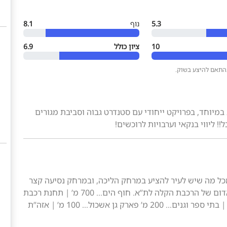
5.3
נוף
8.1
10
ציון כולל
6.9
בהתאם להיצע בשוק.
 במיוחד, בפרויקט ייחודי עם סטנדרט גבוה וסביבת מגורים
כל מה שיש לעיר להציע במרחק הליכה, ובמרחק נסיעה קצר
לעורקי התחבורה הראשיים של העיר וכמובן לקו האדום של הרכבת הקלה לת”א. חוף הים… 700 מ’ | תחנת רכבת
קלה “בלפור”… 200 מ’ בתי קפה ומסעדות… 700 מ’ | בתי ספר וגנים… 200 מ’ פארק גן אשכול… 100 מ’ | אזה”ת