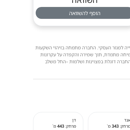
הוסף להשוואה
ייה למגזר העסקי. החברה מתמחה בזיהוי השקעות
כזיים והשבחתם. החברה אשר הוקמה בשנת 2003, נמצאת בתקופת צמיחה מתמדת, תוך שמירה והקפדה על עקרונות
. החברה דוגלת במצוינות ושלמות –החל משלב
גד
דן
רחק:
343
מ`
מרחק:
443
מ`