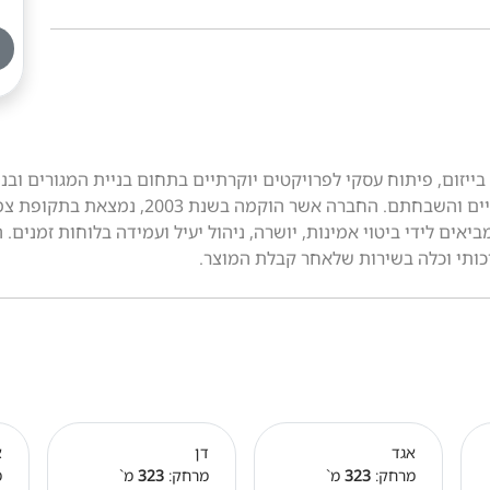
יזום, פיתוח עסקי לפרויקטים יוקרתיים בתחום בניית המגורים ובנ
נדל"ן אטרקטיביות, השקעה בנכסים במקומות מר
יאים לידי ביטוי אמינות, יושרה, ניהול יעיל ועמידה בלוחות זמנים
יכותי וכלה בשירות שלאחר קבלת המוצר.
אגד
דן
א
מרחק:
323
מ`
מרחק:
323
מ`
מ