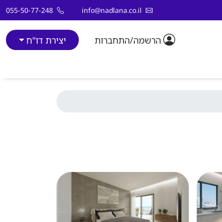
055-50-77-248
info@nadlana.co.il
הרשמה/התחברות
יצירת דו"ח