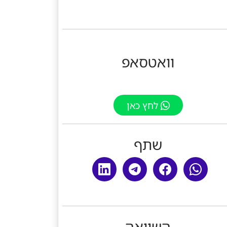
וואטסאפ
לחץ כאן
שתף
השוואה