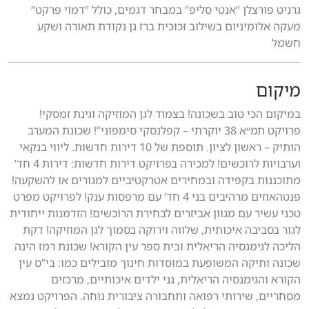
גרניט פורצלן “אנטי סליפ” במבחר דגמים, כולל “דמוי פרקט”
מעקה אלומיניום בשילוב זכוכית ברז גן נקודת תאורה ושקע
חשמל
מיקום
במיקום הכי טוב בשכונה! בצמוד לגן המוזיקה וגינת זמסקי!
פרויקט תמ״א 38 יוקרתי – קפלנסקי סימפוני”! שכונת המערב
הותיק – ראשון לציון. תוספת של 10 דירות חדשות. ליווי בנקאי
וערבויות לרוכשים! למכירה בפרויקט דירות חדשות: דירות 4 חד’
מתוכננות בקפידה ובמחירים אטרקטיביים למגורים או להשקעה!
פנטהאוזים מרהיבים בני 4 חד’ עם מרפסות ענק! לפרויקט מפרט
טכני עשיר עם מגוון אביזרים לבחירת הרוכשים! הזדמנות ייחודית
לגור בסביבה איכותית, שלווה וירוקה בסמוך לגן המוזיקה! דקת
הליכה לגימנסיה הריאלית ובית ספר עין הקורא! שכונת רמז הינה
שכונה ותיקה המשופעת במוסדות חינוך מובילים כמו: בי”ס עין
הקורא והגימנסיה הריאלית, גני ילדים איכותיים, מרכזים
מסחריים, שירותי רפואה ותחבורה ציבורית נוחה. הפרויקט נמצא