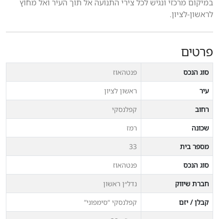
במיקום מרכזי ונגיש לכל צירי התנועה אל תוך העיר ואל מחוץ
לראשון-לציון.
פרטים
סוג הנכס
פנטהאוז
עיר
ראשון לציון
רחוב
קפלנסקי
שכונה
רמז
מספר בית
33
סוג הנכס
פנטהאוז
חברת שיווק
נדל״ן ראשון
קבלן / יזם
קפלנסקי “סימפוני”