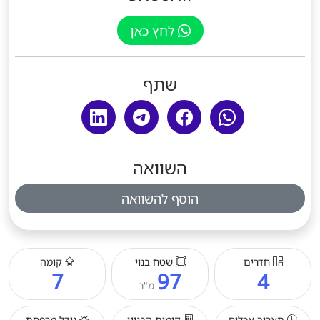
לחץ כאן
שתף
השוואה
הוסף להשוואה
חדרים
שטח בנוי
קומה
7
97
4
מ"ר
תאריך אכלוס
קומות הבניין
גודל מרפסת