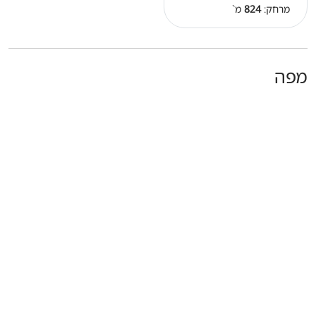
מרחק:
824
מ`
מפה