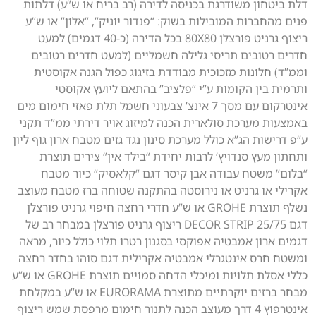
דלת ביטחון משודרגת בכניסה לדירה (רב בריח או ש”ע) דלתות
פנים מהחברות המובילות בשוק: “פנדור יוניק”, “אלון” או ש”ע
ריצוף גרניט פורצלן 80X80 בכל הדירה (כ-40 דגמים) למעט
חדרים רטובים תריסי גלילה חשמליים (למעט חדרים רטובים
וממ”ד) חלונות מזכוכית מבודדת בזיגוג כפול הגנה אקוסטית
ותרמית בין הקומות ע”י “פלציב” בהתאם ליועץ אקוסטי
אינטרקום עם מסך 7 אינצ’ צבעוני חשמל תלת פאזי חימום מים
באמצעות מערכת סולארית הכנה למיזוג אויר דירתי ממ”ד תקני
ע”פ דרישות הג”א כולל מערכת סינון נגד גזים מטבח ארון גוף ליון
ותחתון מעץ סנדויץ’ לרבות יחידת “בילד אין” צירים תוצרת
“בלום” משטח עבודה אבן קיסר דגם “קלאסיק” כיור מטבח
אקרילי או גרניט או נירוסטה בהתקנה שטוחה ברז מטבח מעוצב
נשלף תוצרת GROHE או ש”ע חדרי רחצה חיפוי גרניט פורצלן
דגם DECOR STRIP 25/75 ריצוף גרניט פורצלן במבחר רב של
דגמים ארון אמבטיה אפוקסי בסגנון רטרו תלוי כולל כיור, מראה
ומשטח חרס אינטגרלי אמבטיה אקרילית דגם סוהו בחדר רחצה
כללי אסלת תלויות ומיכלי הדחה סמויים תוצרת GROHE או ש”ע
מבחר ברזים יוקרתיים מתוצרת EURORAMA או ש”ע במקלחת
אינטרפוץ 4 דרך מעוצב הכנה לתנור חימום מרפסת שמש ריצוף