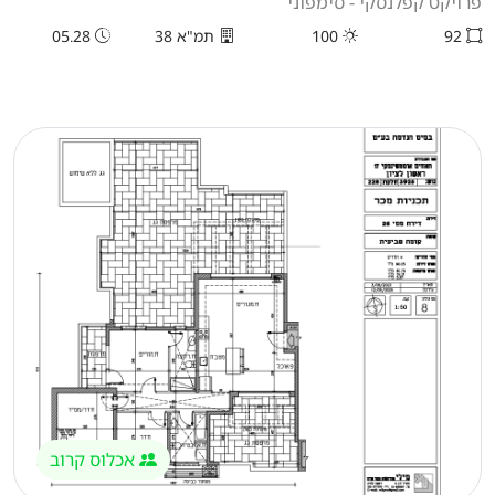
פרויקט קפלנסקי - סימפוני
92
100
תמ"א 38
05.28
אכלוס קרוב