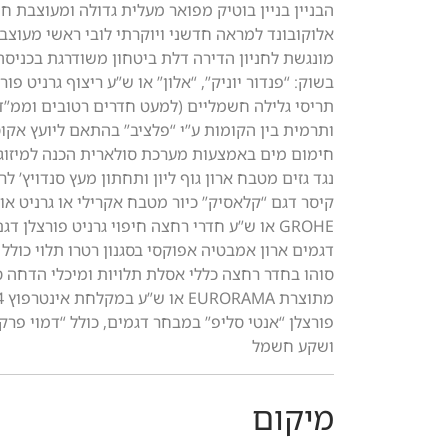
הבניין בניין בוטיק מפואר מעלית גדולה ומעוצבת 
אלוקובונד למראה חדשני ויוקרתי לובי ראשי מעוצב
מונגשת לחניון הדירה דלת ביטחון משודרגת בכניסה
תריסי גלילה חשמליים (למעט חדרים רטובים וממ”ד)
חימום מים באמצעות מערכת סולארית הכנה למיזוג א
נגד גזים מטבח ארון גוף ליון ותחתון מעץ סנדויץ’ 
קיסר דגם “קלאסיק” כיור מטבח אקרילי או גרניט 
דגמים ארון אמבטיה אפוקסי בסגנון רטרו תלוי כול
פורצלן “אנטי סליפ” במבחר דגמים, כולל “דמוי פרק
ושקע חשמל
מיקום