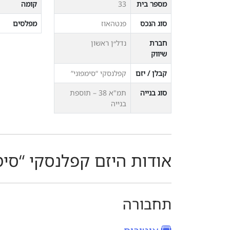
מספר בית
33
קומה
סוג הנכס
פנטהאוז
מפלסים
חברת
נדל״ן ראשון
שיווק
קבלן / יזם
קפלנסקי “סימפוני”
סוג בנייה
תמ"א 38 – תוספת
בנייה
אודות היזם קפלנסקי “סימ
תחבורה