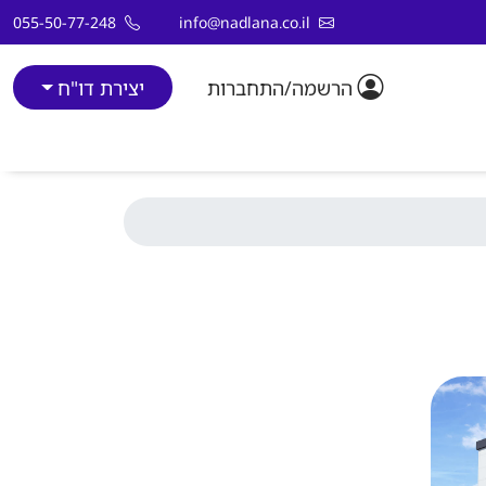
055-50-77-248
info@nadlana.co.il
הרשמה/התחברות
יצירת דו"ח