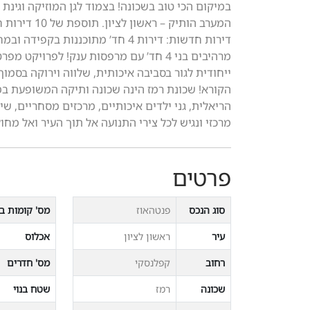
המערב הותיק 
דירות חדשות: דירות 4 חד’ מתוכננו
מרהיבים בני 4 חד’ עם מרפסות ענק! לפרוי
ייחודית לגור בסביבה איכותית, שלווה וירוקה בסמוך
הקורא! שכונת רמז הינה שכונה ותיקה המשופעת במוס
הריאלית, גני ילדים איכותיים, מרכזים מסחריים, ש
מרכזי ונגיש לכל צירי התנועה אל תוך העיר ואל מחוץ
פרטים
סוג הנכס
פנטהאוז
מס' קומות בב
עיר
ראשון לציון
אכלוס
רחוב
קפלנסקי
מס' חדרים
שכונה
רמז
שטח בנוי