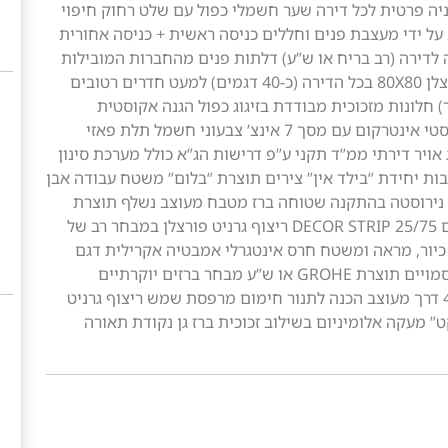
חניה פרטית לכל דירה שער חשמלי כפול עם שלט רחוק חיפוי
 על ידי מעצבת פנים וחללים כניסה ראשית + כניסה אחורית
 לדירה (רב בריח או ש”ע) דלתות פנים מהחברות המובילות
בשוק: “פנדור יוניק”, “אלון” או ש”ע ריצוף גרניט פורצלן 80X80 בכל הדירה (כ-40 דגמים) למעט חדרים רטובים
 חלונות מזכוכית מבודדת בזיגוג כפול הגנה אקוסטית
ותרמית בין הקומות ע”י “פלציב” בהתאם ליועץ אקוסטי אינטרקום עם מסך 7 אינצ’ צבעוני חשמל תלת פאזי
ויר דירתי ממ”ד תקני ע”פ דרישות הג”א כולל מערכת סינון
לרבות יחידת “בילד אין” צירים תוצרת “בלום” משטח עבודה אבן
או נירוסטה בהתקנה שטוחה ברז מטבח מעוצב נשלף תוצרת
GROHE או ש”ע חדרי רחצה חיפוי גרניט פורצלן דגם DECOR STRIP 25/75 ריצוף גרניט פורצלן במבחר רב של
ל כיור, מראה ומשטח חרס אינטגרלי אמבטיה אקרילית דגם
סוהו בחדר רחצה כללי אסלת תלויות ומיכלי הדחה סמויים תוצרת GROHE או ש”ע מבחר ברזים יוקרתיים
מתוצרת EURORAMA או ש”ע במקלחת אינטרפוץ 4 דרך מעוצב הכנה לתנור חימום מרפסת שמש ריצוף גרניט
ט” מעקה אלומיניום בשילוב זכוכית ברז גן נקודת תאורה