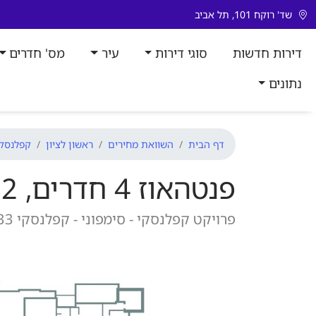
דלג לתוכן
שד' רוקח 101, תל אביב
דירות חדשות
סוגי דירות
עיר
מס' חדרים
נתונים
דף הבית
השוואת מחירים
ראשון לציון
קפלנסקי
פנטהאוז 4 חדרים, 92 מ"ר
פרויקט קפלנסקי - סימפוני - קפלנסקי 33, ראשון לציון