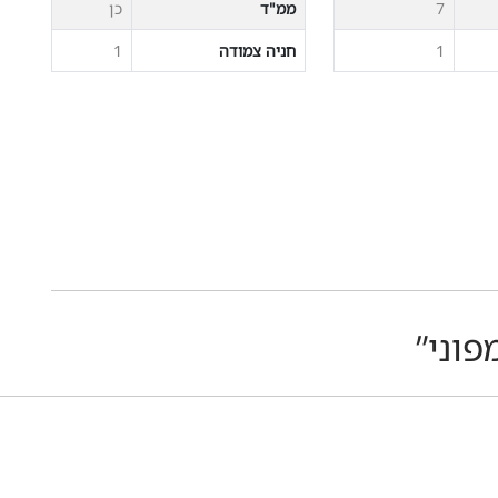
7
ממ"ד
כן
1
חניה צמודה
1
פוני”