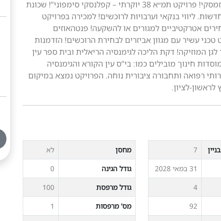
במיקום הכי טוב בשכונה! בצמוד לגן המוזיקה וגינת זמסקי! פרויקט תמ״א 38 יוקרתי – קפלנסקי סימפוני”! שכונת
– ראשון לציון. תוספת של 10 דירות חדשות. ליווי בנקאי וערבויות לרוכשים! למכירה בפרויקט
ת בקפידה ובמחירים אטרקטיביים למגורים או להשקעה! פנטהאוזים
קט מפרט טכני עשיר עם מגוון אביזרים לבחירת הרוכשים! הזדמנות
 לגן המוזיקה! דקת הליכה לגימנסיה הריאלית ובית ספר עין
דות חינוך מובילים כמו: בי”ס עין הקורא והגימנסיה
ירותי רפואה ותחבורה ציבורית נוחה. הפרויקט נמצא במיקום
 לראשון-לציון.
ניין
7
מחסן
לא
31 במאי 2028
גודל הגינה
0
4
גודל מרפסת
100
92
מס' מרפסות
1