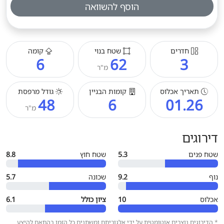
הוסף להשוואה
חדרים
שטח בנוי
קומה
6
62
3
מ"ר
תאריך אכלוס
קומות הבניין
גודל מרפסת
48
6
01.26
מ"ר
דירוגים
שטח פנים
5.3
שטח חוץ
8.8
נוף
9.2
שכונה
5.7
אכלוס
10
ציון כולל
6.1
* הדירוגים נוצרים אוטומטית על ידי אלגוריתם ומשתנים כל הזמן בהתאם להיצע