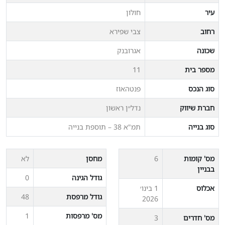
עיר
חולון
רחוב
צבי שפירא
שכונה
אגרובנק
מספר בית
11
סוג הנכס
פנטהאוז
חברת שיווק
נדל״ן ראשון
סוג בנייה
תמ"א 38 – תוספת בנייה
מס' קומות
6
מחסן
לא
בבניין
גודל הגינה
0
אכלוס
1 בינו׳
גודל מרפסת
48
2026
מס' מרפסות
1
מס' חדרים
3