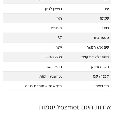
עיר
ראשון לציון
שכונה
רמז
רחוב
הורוביץ
מספר בית
37
שם איש הקשר
ילנה
טלפון ליצירת קשר
0559486538
חברת שיווק
נדל״ן ראשון
קבלן / יזם
Yozmot יוזמות
סוג בנייה
תמ"א 38 – תוספת בנייה
אודות היזם Yozmot יוזמות