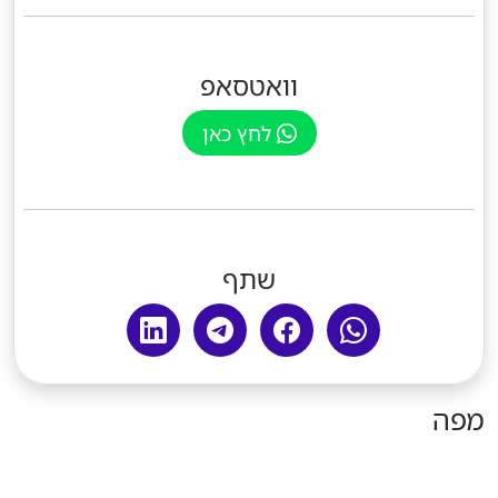
וואטסאפ
לחץ כאן
שתף
מפה