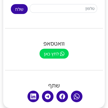
שלח
וואטסאפ
לחץ כאן
שתף