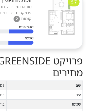
GREENSIDE
|
ד
5.7
פרויקט חדש - בנייה
קומות
2
שטח פנים
שכונה
מחירים
שם
IDE
עיר
בת 
שכונה
בית