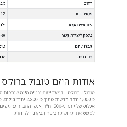
רחוב
מבצ
מספר בית
12
שם איש הקשר
ילנ
טלפון ליצירת קשר
538
קבלן / יזם
טוב
סוג בנייה
פרו
אודות היזם טובול ברוקס 
טובול – ברוקס – דניאל ייזום ובנייה הינה שותפות
כ-1,000 יח"ד חדשות 
אכלוס של יותר מ-500 יח"ד. אנשי הח
לממש את תחושת הביטחון בקרב הלקוחות.