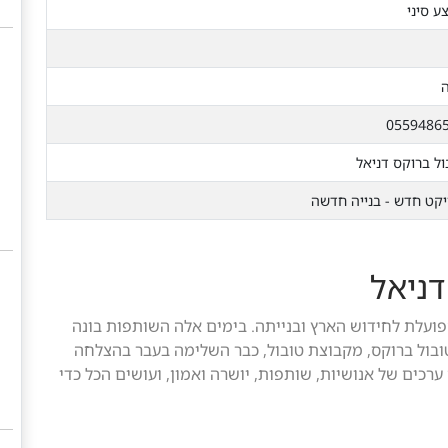
ע סיני
ה
0559486
ול ברוקס דניאל
יקט חדש - בנייה חדשה
דניאל
 הפועלת לחידוש הארץ ובנייתה. בימים אלה השותפות בונה
מתוך כ- 2,800 יח"ד בייזום. טובול ברוקס, מקבוצת טובול, כבר השלימה בעבר בהצלחה
ברה מדגישים ערכים של אנושיות, שותפות, יושרה ואמון, ועושים הכל כדי