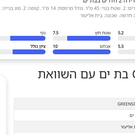
ירה 2 חדרים בבת ים
סוג הנכס: דירה. חדרים: 2. שטח בנוי: 45 מ"ר. גודל מרפסת: 14 מ"ר. קומה: 2. סוג בנייה:
 חדשה. שכונה: בית אליעזר
5.2
שטח חוץ
7.5
נוף
5.3
אכלוס
10
ציון כולל
פרויקט GREENSIDE בת ים עם השוואת
GREENS
ים
 אליעזר