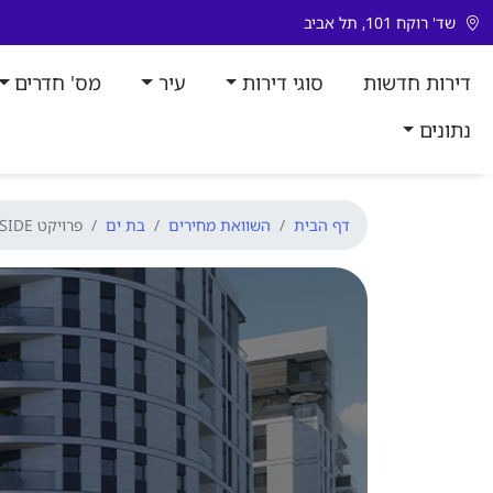
דלג לתוכן
שד' רוקח 101, תל אביב
דירות חדשות
סוגי דירות
עיר
מס' חדרים
נתונים
דף הבית
השוואת מחירים
בת ים
פרויקט GREENSIDE בת ים עם השוואת מחירים