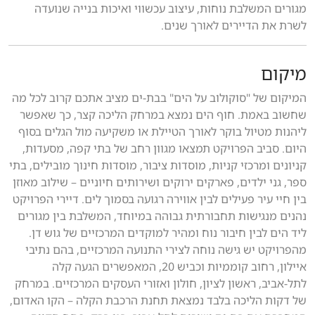
מגורים המשלבת נוחות, עיצוב עכשווי ואיכות בנייה שנועדה
לשרת את הדיירים לאורך שנים.
מיקום
המיקום של "סוקולוב על הים" בבת-ים מציב אתכם קרוב לכל מה
שחשוב באמת. חוף הים נמצא במרחק הליכה קצר, כך שאפשר
ליהנות מטיול בוקר לאורך הטיילת או משקיעה מול הגלים בסוף
היום. סביב הפרויקט תמצאו מגוון רחב של בתי קפה, מסעדות,
קניונים ומרכזי קניות, מוסדות ציבור, מוסדות חינוך מובילים, בתי
ספר, גני ילדים, פארקים ירוקים ושירותים חיוניים – שילוב מאוזן
בין חיי עיר פעילים לבין אווירה רגועה בסמוך לים. דיירי הפרויקט
נהנים מנגישות תחבורתית גבוהה במיוחד, המשלבת בין מגורים
ליד הים לבין חיבור נוח ומהיר למוקדים המרכזיים של גוש דן.
מהפרויקט יש גישה נוחה לצירי התנועה המרכזיים, בהם נתיבי
איילון, רחוב קוממיות וכביש 20, המאפשרים הגעה קלה
לתל-אביב, ראשון לציון, חולון ואזורי העסקים המרכזיים. במרחק
של דקות הליכה בלבד נמצאת תחנת הרכבת הקלה – הקו האדום,