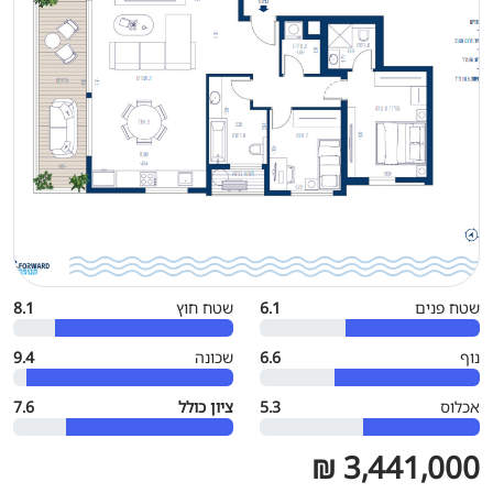
שטח פנים
6.1
שטח חוץ
8.1
נוף
6.6
שכונה
9.4
אכלוס
5.3
ציון כולל
7.6
3,441,000 ₪