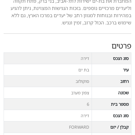
המחברת את בת-ים ישירות לתל-אביב, בני ברק, פתח תקווה
וליעדים מרכזיים נוספים. בזכות הנגישות המצוינת, ניתן להגיע
במהירות ובנוחות למגוון רחב של יעדים במרכז הארץ, גם ללא
שימוש ברכב. הכול קרוב, זמין ונגיש.
פרטים
סוג הנכס
דירה
עיר
בת ים
רחוב
סוקולוב
שכונה
צפון מערב
מספר בית
6
סוג הנכס
דירה
קבלן / יזם
FORWARD