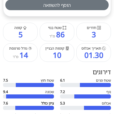
הוסף להשוואה
חדרים
שטח בנוי
קומה
5
86
3
מ"ר
תאריך אכלוס
קומות הבניין
גודל מרפסת
14
10
01.30
מ"ר
דירוגים
שטח פנים
6.1
שטח חוץ
7.5
נוף
7.2
שכונה
9.4
אכלוס
5.3
ציון כולל
7.6