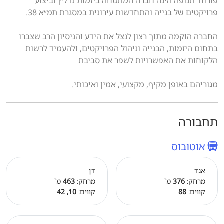
פורווד תנופה הינה חברה המתמחה ביזמות נדל״ן וביצוע
פרויקטים של בנייה והתחדשות עירונית במסגרת תמ״א 38.
החברה הוקמה מתוך רצון לנצל את הידע והניסיון הרב שצברו
בתחום היזמות, הבנייה וניהול הפרויקטים, ולהעמיד לרשות
הלקוחות את האפשרויות לשפר את סביבת
מגוריהם באופן מקיף, מקצועי, אמין ואיכותי.
תחבורה
אוטובוס
אגד
דן
מרחק:
376
מ`
מרחק:
463
מ`
קווים:
88
קווים:
10, 42