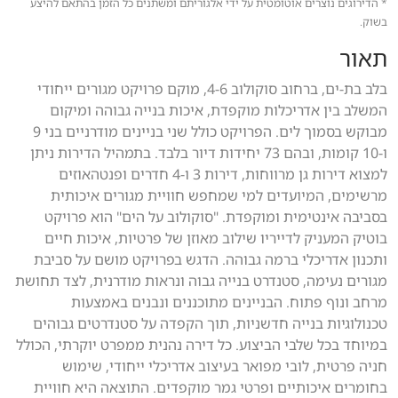
* הדירוגים נוצרים אוטומטית על ידי אלגוריתם ומשתנים כל הזמן בהתאם להיצע
בשוק.
תאור
בלב בת-ים, ברחוב סוקולוב 4-6, מוקם פרויקט מגורים ייחודי
המשלב בין אדריכלות מוקפדת, איכות בנייה גבוהה ומיקום
מבוקש בסמוך לים. הפרויקט כולל שני בניינים מודרניים בני 9
ו-10 קומות, ובהם 73 יחידות דיור בלבד. בתמהיל הדירות ניתן
למצוא דירות גן מרווחות, דירות 3 ו-4 חדרים ופנטהאוזים
מרשימים, המיועדים למי שמחפש חוויית מגורים איכותית
בסביבה אינטימית ומוקפדת. "סוקולוב על הים" הוא פרויקט
בוטיק המעניק לדייריו שילוב מאוזן של פרטיות, איכות חיים
ותכנון אדריכלי ברמה גבוהה. הדגש בפרויקט מושם על סביבת
מגורים נעימה, סטנדרט בנייה גבוה ונראות מודרנית, לצד תחושת
מרחב ונוף פתוח. הבניינים מתוכננים ונבנים באמצעות
טכנולוגיות בנייה חדשניות, תוך הקפדה על סטנדרטים גבוהים
במיוחד בכל שלבי הביצוע. כל דירה נהנית ממפרט יוקרתי, הכולל
חניה פרטית, לובי מפואר בעיצוב אדריכלי ייחודי, שימוש
בחומרים איכותיים ופרטי גמר מוקפדים. התוצאה היא חוויית