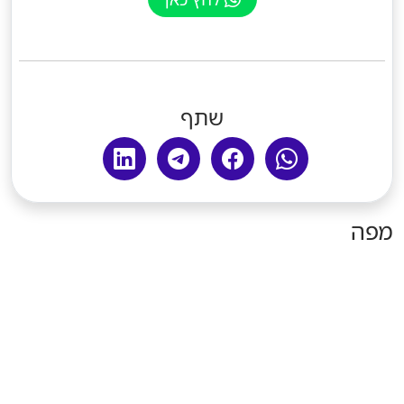
שתף
מפה