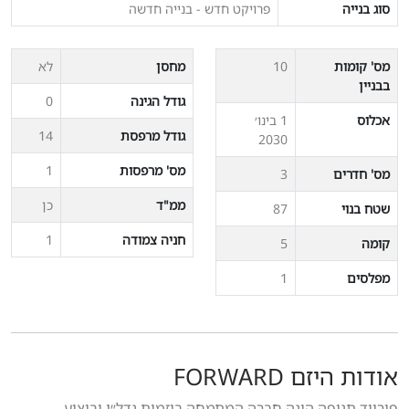
סוג בנייה
פרויקט חדש - בנייה חדשה
מס' קומות
10
מחסן
לא
בבניין
גודל הגינה
0
אכלוס
1 בינו׳
גודל מרפסת
14
2030
מס' מרפסות
1
מס' חדרים
3
ממ"ד
כן
שטח בנוי
87
חניה צמודה
1
קומה
5
מפלסים
1
אודות היזם FORWARD
פורווד תנופה הינה חברה המתמחה ביזמות נדל״ן וביצוע