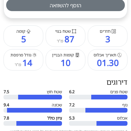
הוסף להשוואה
חדרים
שטח בנוי
קומה
5
87
3
מ"ר
תאריך אכלוס
קומות הבניין
גודל מרפסת
14
10
01.30
מ"ר
דירוגים
שטח פנים
6.2
שטח חוץ
7.5
נוף
7.2
שכונה
9.4
אכלוס
5.3
ציון כולל
7.8