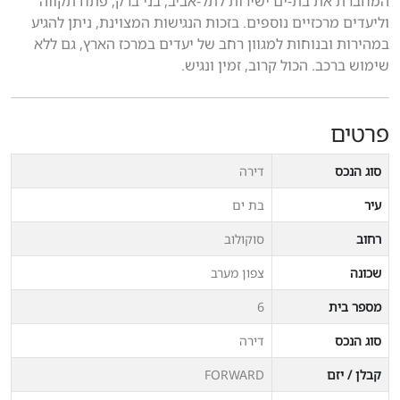
המחברת את בת-ים ישירות לתל-אביב, בני ברק, פתח תקווה
וליעדים מרכזיים נוספים. בזכות הנגישות המצוינת, ניתן להגיע
במהירות ובנוחות למגוון רחב של יעדים במרכז הארץ, גם ללא
שימוש ברכב. הכול קרוב, זמין ונגיש.
פרטים
סוג הנכס
דירה
עיר
בת ים
רחוב
סוקולוב
שכונה
צפון מערב
מספר בית
6
סוג הנכס
דירה
קבלן / יזם
FORWARD