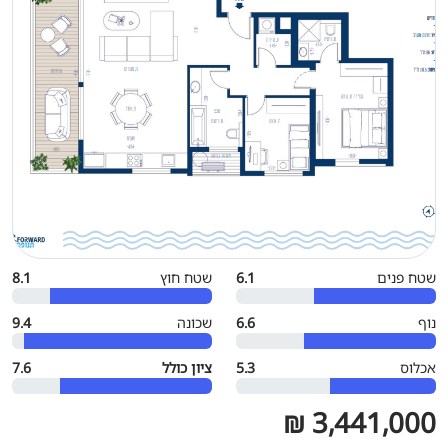
שטח פנים
6.1
שטח חוץ
8.1
נוף
6.6
שכונה
9.4
אכלוס
5.3
ציון כולל
7.6
3,441,000 ₪