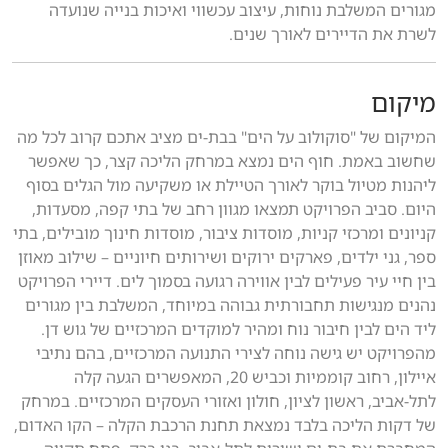
מגורים המשלבת נוחות, עיצוב עכשווי ואיכות בנייה שנועדה
לשרת את הדיירים לאורך שנים.
מיקום
המיקום של "סוקולוב על הים" בבת-ים מציב אתכם קרוב לכל מה
שחשוב באמת. חוף הים נמצא במרחק הליכה קצר, כך שאפשר
ליהנות מטיול בוקר לאורך הטיילת או משקיעה מול הגלים בסוף
היום. סביב הפרויקט תמצאו מגוון רחב של בתי קפה, מסעדות,
קניונים ומרכזי קניות, מוסדות ציבור, מוסדות חינוך מובילים, בתי
ספר, גני ילדים, פארקים ירוקים ושירותים חיוניים – שילוב מאוזן
בין חיי עיר פעילים לבין אווירה רגועה בסמוך לים. דיירי הפרויקט
נהנים מנגישות תחבורתית גבוהה במיוחד, המשלבת בין מגורים
ליד הים לבין חיבור נוח ומהיר למוקדים המרכזיים של גוש דן.
מהפרויקט יש גישה נוחה לצירי התנועה המרכזיים, בהם נתיבי
איילון, רחוב קוממיות וכביש 20, המאפשרים הגעה קלה
לתל-אביב, ראשון לציון, חולון ואזורי העסקים המרכזיים. במרחק
של דקות הליכה בלבד נמצאת תחנת הרכבת הקלה – הקו האדום,