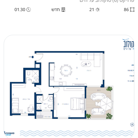
פרויקט (6) סוקולוב על הים
86
21
חדש
01.30