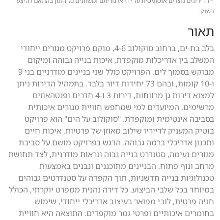
* הדירוגים נוצרים אוטומטית על ידי אלגוריתם ומשתנים כל הזמן בהתאם להיצע
בשוק.
תאור
בלב בת-ים, ברחוב סוקולוב 4-6, מוקם פרויקט מגורים ייחודי
המשלב בין אדריכלות מוקפדת, איכות בנייה גבוהה ומיקום
מבוקש בסמוך לים. הפרויקט כולל שני בניינים מודרניים בני 9
ו-10 קומות, ובהם 73 יחידות דיור בלבד. בתמהיל הדירות ניתן
למצוא דירות גן מרווחות, דירות 3 ו-4 חדרים ופנטהאוזים
מרשימים, המיועדים למי שמחפש חוויית מגורים איכותית
בסביבה אינטימית ומוקפדת. "סוקולוב על הים" הוא פרויקט
בוטיק המעניק לדייריו שילוב מאוזן של פרטיות, איכות חיים
ותכנון אדריכלי ברמה גבוהה. הדגש בפרויקט מושם על סביבת
מגורים נעימה, סטנדרט בנייה גבוה ונראות מודרנית, לצד תחושת
מרחב ונוף פתוח. הבניינים מתוכננים ונבנים באמצעות
טכנולוגיות בנייה חדשניות, תוך הקפדה על סטנדרטים גבוהים
במיוחד בכל שלבי הביצוע. כל דירה נהנית ממפרט יוקרתי, הכולל
חניה פרטית, לובי מפואר בעיצוב אדריכלי ייחודי, שימוש
בחומרים איכותיים ופרטי גמר מוקפדים. התוצאה היא חוויית